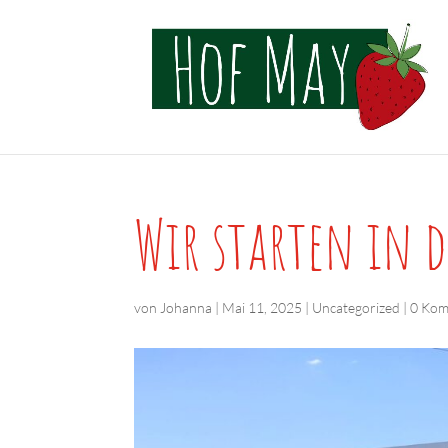
Wir starten in d
von
Johanna
|
Mai 11, 2025
|
Uncategorized
|
0 Kom