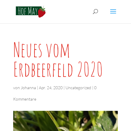
Neues vom
Erdbeerfeld 2020
von
Johanna
|
Apr. 24, 2020
|
Uncategorized
|
0
Kommentare