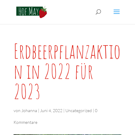
Erdbeerpflanzaktio
n in 2022 für
2023
von
Johanna
|
Juni 4, 2022
|
Uncategorized
|
0
Kommentare