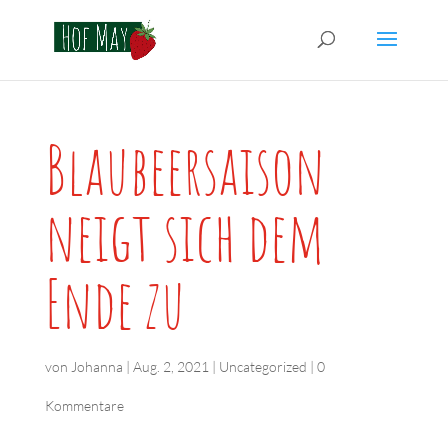
Blaubeersaison
neigt sich dem
Ende zu
von
Johanna
|
Aug. 2, 2021
|
Uncategorized
|
0
Kommentare