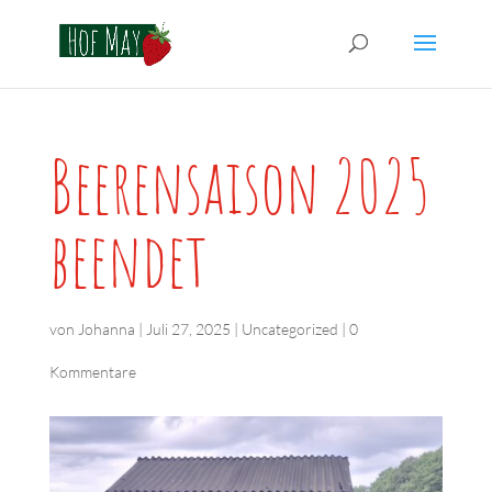
Beerensaison 2025
beendet
von
Johanna
|
Juli 27, 2025
|
Uncategorized
|
0
Kommentare