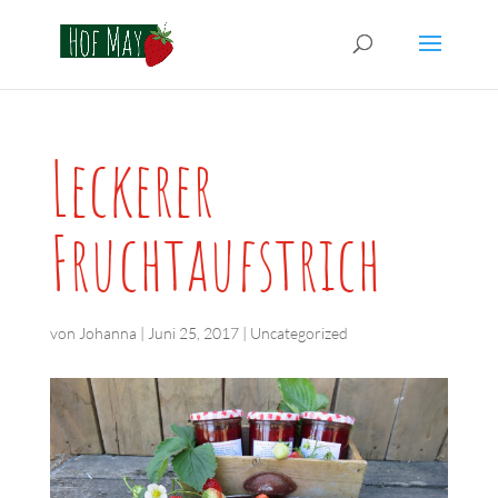
Leckerer
Fruchtaufstrich
von
Johanna
|
Juni 25, 2017
|
Uncategorized