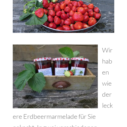
Wir
hab
en
wie
der
leck
ere Erdbeermarmelade für Sie